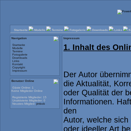
Startseite
Modelle
Termine
Fotogalerie
Downloads
Links
K
Navigation
Impressum
1. Inhalt des Onl
Startseite
Modelle
Termine
Fotogalerie
Downloads
Links
Kontakt
Copyright
Impressum
Der Autor übernimm
Benutzer Online
die Aktualität, Korr
Gäste Online: 1
oder Qualität der b
Keine Mitglieder Online
Registrierte Mitglieder: 15
Informationen. Ha
Unaktivierte Mitglieder: 0
Neustes Mitglied:
jimbob
den
Autor, welche sich
oder ideeller Art b